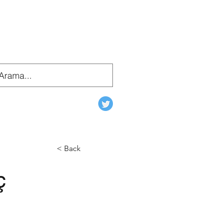
< Back
ç