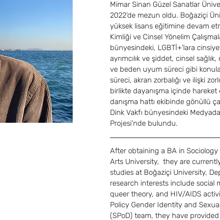
Mimar Sinan Güzel Sanatlar Ünive
2022
’
de mezun oldu. Boğaziçi Üni
yüksek lisans eğitimine devam etme
Kimliği ve Cinsel Yönelim Çalışmal
bünyesindeki, LGBTİ+
’
lara cinsiye
ayrımcılık ve şiddet, cinsel sağlık,
ve beden uyum süreci gibi konula
süreci, akran zorbalığı ve ilişki zo
birlikte dayanışma içinde hareket 
danışma hattı ekibinde gönüllü ça
Dink Vakfı bünyesindeki Medyada 
Projesi
’
nde bulundu.
After obtaining a BA in Sociology
Arts University,  they are current
studies at Boğaziçi University, De
research interests include socia
queer theory, and HIV/AIDS activ
Policy Gender Identity and Sexual
(SPoD) team, they have provided