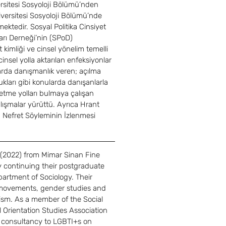
rsitesi Sosyoloji Bölümü’nden 
versitesi Sosyoloji Bölümü’nde 
ktedir. Sosyal Politika Cinsiyet 
arı Derneği
’
nin (SPoD) 
t kimliği ve cinsel yönelim temelli 
 cinsel yolla aktarılan enfeksiyonlar 
rda danışmanlık veren; açılma 
rlukları gibi konularda danışanlarla 
etme yolları bulmaya çalışan 
lışmalar yürüttü. Ayrıca Hrant 
Nefret Söyleminin İzlenmesi 
 (2022) from Mimar Sinan Fine 
ly continuing their postgraduate 
partment of Sociology. Their 
l movements, gender studies and 
ism. As a member of the Social 
 Orientation Studies Association 
 consultancy to LGBTI+s on 