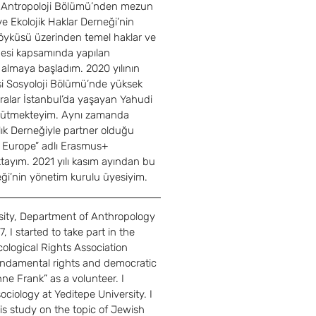
si Antropoloji Bölümü’nden mezun 
ve Ekolojik Haklar Derneği
’
nin 
öyküsü üzerinden temel haklar ve 
jesi kapsamında yapılan 
 almaya başladım. 2020 yılının 
si Sosyoloji Bölümü’nde yüksek 
ralar İstanbul
’
da yaşayan Yahudi 
 yürütmekteyim. Aynı zamanda 
lık Derneğiyle partner olduğu 
n Europe” adlı Erasmus+ 
tayım. 2021 yılı kasım ayından bu 
eği
’
nin yönetim kurulu üyesiyim.
sity, Department of Anthropology 
, I started to take part in the 
ological Rights Association 
ndamental rights and democratic 
nne Frank” as a volunteer. I 
ciology at Yeditepe University. I 
s study on the topic of Jewish 