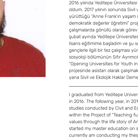
2016 yılında Yeditepe Üniversite
oldum. 2017 yılının sonunda Sivil 
yürüttüğü “Anne Frank’ın yaşam 
demokratik değerler öğretimi” pro
çalışmalarda gönüllü olarak görev
şubat ayında Yeditepe Üniversite
lisans eğitimime başladım ve şu sı
gençlerle ilgili bir tez çalışması
sosyoloji bölümünün Sıfır Ayrımcı
“
Opening Universities for Youth i
projesinde asistan olarak çalışmak
yana Sivil ve Ekolojik Haklar Dern
I graduated from Yeditepe Univer
in 2016. The following year, in 2017
studies conducted by Civil and Ec
within the Project of 
“
Teaching fu
values through the life story of A
started my master education on so
currently am conducting my thesi