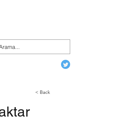
< Back
aktar