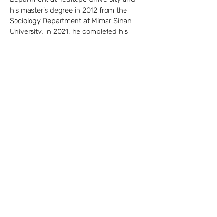
his master's degree in 2012 from the 
Sociology Department at Mimar Sinan 
University. In 2021, he completed his 
Ph.D. at Humboldt University's Institute 
of Social Sciences with a thesis titled 
'Memory in Motion: A Comparative Study 
on the Postmemories of the Armenian 
Genocide.' Between 2020 and 2022, he 
led a youth project titled "open mind – 
Transnational und community 
übergreifend gegen Islam- und 
Muslimfeindlichkeit" on anti-Muslim 
racism at La Red - Vernetzung und 
Integration Association. Currently, he 
teaches at Humboldt University's 
Institute of Social Sciences and works at 
the Population Europe program affiliated 
with the Max Planck Institute for 
Demographic Research.