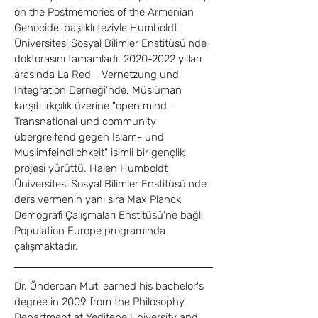
on the Postmemories of the Armenian 
Genocide' başlıklı teziyle Humboldt 
Üniversitesi Sosyal Bilimler Enstitüsü'nde 
doktorasını tamamladı. 2020-2022 yılları 
arasında La Red - Vernetzung und 
Integration Derneği'nde, Müslüman 
karşıtı ırkçılık üzerine "open mind – 
Transnational und community 
übergreifend gegen Islam- und 
Muslimfeindlichkeit" isimli bir gençlik 
projesi yürüttü. Halen Humboldt 
Üniversitesi Sosyal Bilimler Enstitüsü'nde 
ders vermenin yanı sıra Max Planck 
Demografi Çalışmaları Enstitüsü'ne bağlı 
Population Europe programında 
çalışmaktadır.
Dr. Öndercan Muti earned his bachelor's 
degree in 2009 from the Philosophy 
Department at Yeditepe University and 