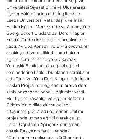
tamamladı. Doktora derecesini Boğaziçi 
Üniversitesi Siyaset Bilimi ve Uluslararası 
İlişkiler Bölümü’nden aldı. İngiltere’de 
Leeds Üniversitesi Vatandaşlık ve İnsan 
Hakları Eğitimi Merkezi’nde ve Almanya’da 
Georg-Eckert Uluslararası Ders Kitapları 
Enstitüsü’nde doktora sonrası çalışmalar 
yaptı. Avrupa Konseyi ve EIP Sloveyna’nın 
ortaklaşa düzenledikleri insan hakları 
eğitimi seminerlerine ve Gürkaynak 
Yurttaşlık Enstitüsü’nün eğitici eğitimi 
seminerlerine katıldı; bu alanda sertifikalar 
aldı. Tarih Vakfı’nın Ders Kitaplarında İnsan 
Hakları Projesi’nde öğretmenlere ve ders 
kitabı yazarlarına yönelik eğitimler verdi. 
Milli Eğitim Bakanlığı ve Eğitim Reformu 
Girişimi’nin birlikte düzenledikleri 
“Düşünme gücü” adlı öğretmen eğitimi 
projesinde uzman eğitici olarak çalıştı. 
Halen Öğretmen Ağı içerik danışmanı 
olarak Türkiye’nin farklı illerindeki 
öğretmenlerle çalışmalar yürütmektedir. 