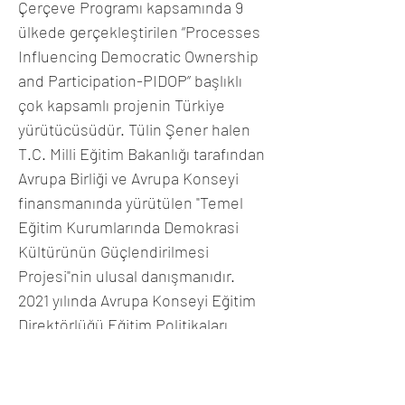
Çerçeve Programı kapsamında 9 
ülkede gerçekleştirilen “Processes 
Influencing Democratic Ownership 
and Participation-PIDOP” başlıklı 
çok kapsamlı projenin Türkiye 
yürütücüsüdür. Tülin Şener halen 
T.C. Milli Eğitim Bakanlığı tarafından 
Avrupa Birliği ve Avrupa Konseyi 
finansmanında yürütülen "Temel 
Eğitim Kurumlarında Demokrasi 
Kültürünün Güçlendirilmesi 
Projesi"nin ulusal danışmanıdır. 
2021 yılında Avrupa Konseyi Eğitim 
Direktörlüğü Eğitim Politikaları 
Dairesi 
Danışma Kurulu Üyesi
 olarak 
seçilmiştir. Gelişim ve Eğitim 
Psilkolojisi alanında çalışan Tülin 