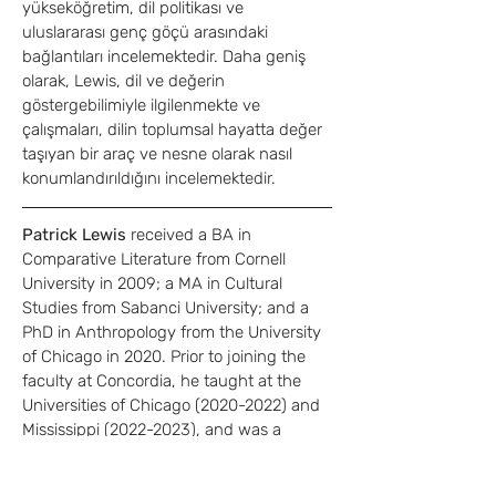
yükseköğretim, dil politikası ve 
uluslararası genç göçü arasındaki 
bağlantıları incelemektedir. Daha geniş 
olarak, Lewis, dil ve değerin 
göstergebilimiyle ilgilenmekte ve 
çalışmaları, dilin toplumsal hayatta değer 
taşıyan bir araç ve nesne olarak nasıl 
konumlandırıldığını incelemektedir.
Patrick Lewis
 received a BA in 
Comparative Literature from Cornell 
University in 2009; a MA in Cultural 
Studies from Sabanci University; and a 
PhD in Anthropology from the University 
of Chicago in 2020. Prior to joining the 
faculty at Concordia, he taught at the 
Universities of Chicago (2020-2022) and 
Mississippi (2022-2023), and was a 
Postdoctoral Fulbright Fellow in Turkey 
(2023-2024). His research has been 